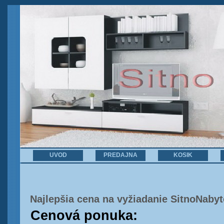
UVOD
PREDAJNA
KOSIK
Najlepšia cena na vyžiadanie SitnoNaby
Cenová ponuka: