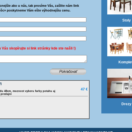
cnejšie ako u nás, tak prosíme Vás, zašlite nám link
ôc» poskytneme Vám ešte výhodnejšiu cenu.
Stoly
 Vás skopírujte si link stránky kde ste našli !)
Komple
I
47 €
du 48cm, moznost vyberu farby potahu aj
 predajni
Drezy