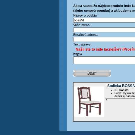
Ak sa stane, že nájdete produkt inde la
(alebo cenovú ponuku) a ak budeme m
Názov produktu:
Vaše meno:
Emailová adresa:
Text správy:
Našli ste to inde lacnejšie? (Prosím
http://
Stolicka BOSS V
ID:
bossVI
Popis:
vyska se
dreva u nas na