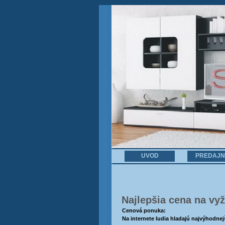
UVOD
PREDAJ
Najlepšia cena na vy
Cenová ponuka:
Na internete ludia hladajú najvýhodne