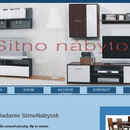
NA
KOSIK
AKCIOVE
KONTAKT
LETAKY
žiadanie SitnoNabytok
jšie cenové ponuky. My to vieme.