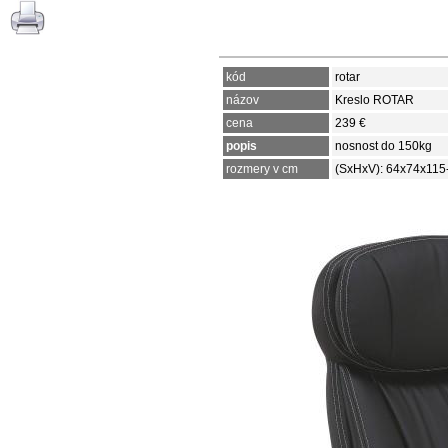
kód
rotar
názov
Kreslo ROTAR
cena
239 €
popis
nosnost do 150kg
rozmery v cm
(SxHxV): 64x74x115-