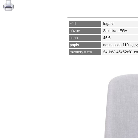
kód
legass
názov
Stolicka LEGA
cena
45 €
popis
nosnost do 110 kg, 
rozmery v cm
SxHxV: 45x52x81 c