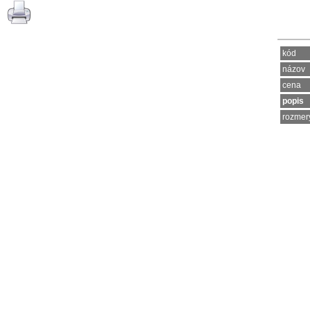
kód
názov
cena
popis
rozmer