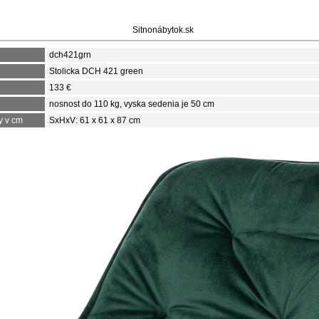
Sitnonábytok.sk
dch421grn
Stolicka DCH 421 green
133 €
nosnost do 110 kg, vyska sedenia je 50 cm
y v cm
SxHxV: 61 x 61 x 87 cm