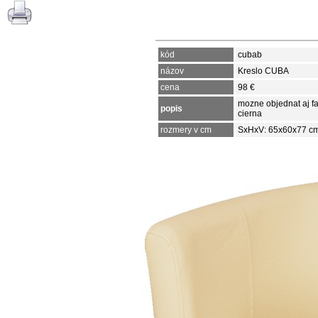
kód
cubab
názov
Kreslo CUBA
cena
98 €
mozne objednat aj fa
popis
cierna
rozmery v cm
SxHxV: 65x60x77 c