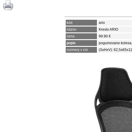
kód
ario
názov
Kreslo ARIO
cena
99.90 €
popis
pogumovane kolesa,
rozmery v cm
(SxHxV): 62,5x65x11