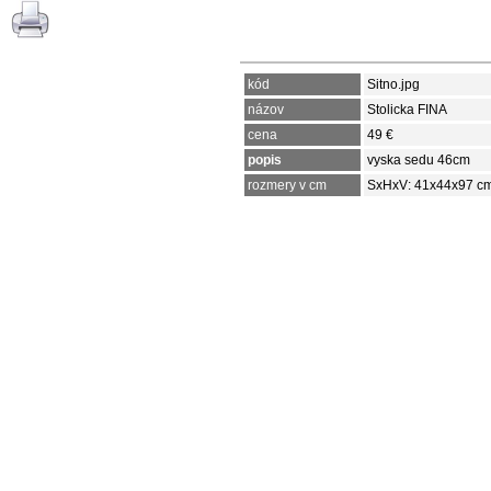
kód
Sitno.jpg
názov
Stolicka FINA
cena
49 €
popis
vyska sedu 46cm
rozmery v cm
SxHxV: 41x44x97 c